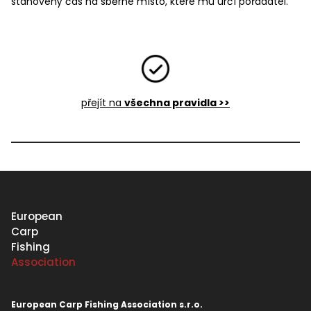
stanovený čas na sběrné místo, které mu určí pořadatel.
přejít na
všechna pravidla >>
European
Carp
Fishing
Association
European Carp Fishing Association s.r.o.