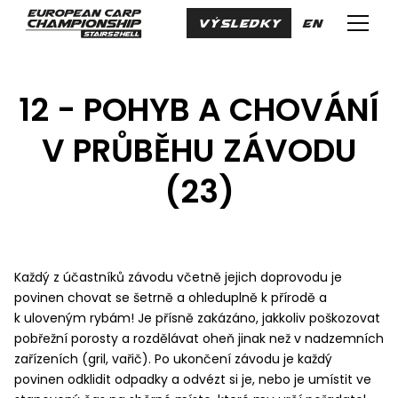
cs
VÝSLEDKY
en
Menu
12 - POHYB A CHOVÁNÍ
V PRŮBĚHU ZÁVODU
(23)
Každý z účastníků závodu včetně jejich doprovodu je
povinen chovat se šetrně a ohleduplně k přírodě a
k uloveným rybám! Je přísně zakázáno, jakkoliv poškozovat
pobřežní porosty a rozdělávat oheň jinak než v nadzemních
zařízeních (gril, vařič). Po ukončení závodu je každý
povinen odklidit odpadky a odvézt si je, nebo je umístit ve