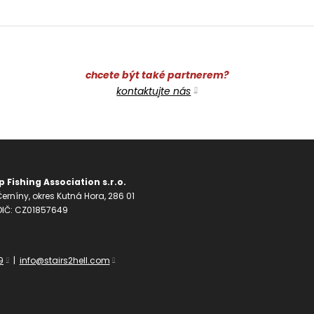
chcete být také partnerem?
kontaktujte nás
 Fishing Association s.r.o.
erníny, okres Kutná Hora, 286 01
 DIČ: CZ01857649
9
|
info@stairs2hell.com