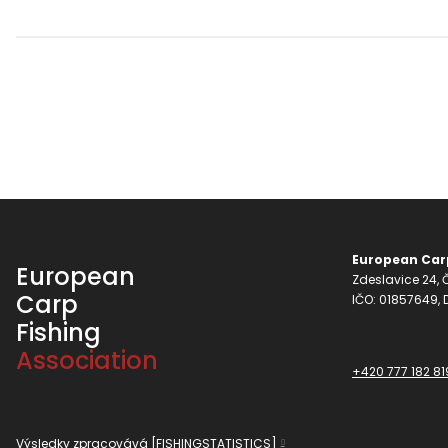
European Carp
European
Zdeslavice 24, Č
Carp
IČO: 01857649,
Fishing
Association
+420 777 182 81
Výsledky zpracovává
[FISHINGSTATISTICS]