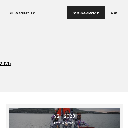
cs
E-SHOP >>
VÝSLEDKY
en
 2025
S2H 2023
Historie závodu.