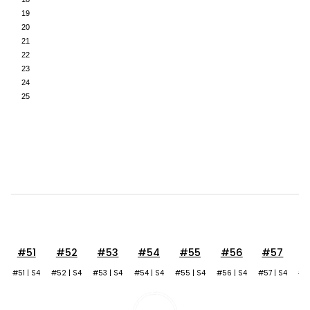
#51
#52
#53
#54
#55
#56
#57
#
#51 | S4
#52 | S4
#53 | S4
#54 | S4
#55 | S4
#56 | S4
#57 | S4
#58