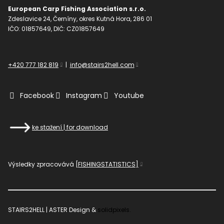
European Carp Fishing Association s.r.o.
Zdeslavice 24, Černíny, okres Kutná Hora, 286 01
IČO: 01857649, DIČ: CZ01857649
+420 777 182 819
|
info@stairs2hell.com
Facebook
Instagram
Youtube
ke stažení | for download
Výsledky zpracovává
[FISHINGSTATISTICS]
STAIRS2HELL | ASTER Design &
solidpixels.