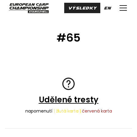
cs
VÝSLEDKY
en
Menu
#65
Udělené tresty
napomenutí
| žlutá karta |
červená karta