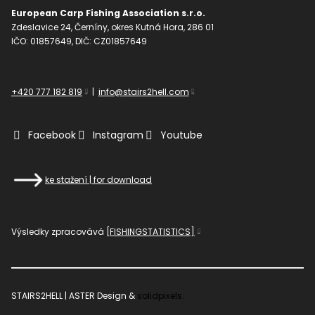
European Carp Fishing Association s.r.o.
Zdeslavice 24, Černíny, okres Kutná Hora, 286 01
IČO: 01857649, DIČ: CZ01857649
+420 777 182 819
|
info@stairs2hell.com
Facebook
Instagram
Youtube
ke stažení | for download
Výsledky zpracovává
[FISHINGSTATISTICS]
STAIRS2HELL | ASTER Design &
solidpixels.