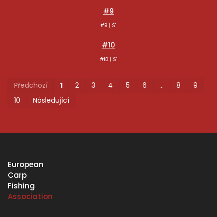
#9
#9 | S1
#10
#10 | S1
Pr
Předchozí
1
2
3
4
5
6
…
8
9
10
Následující
European
Carp
Fishing
Association