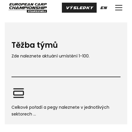
cs
VÝSLEDKY
en
Menu
Těžba týmů
Zde naleznete aktuání umístění 1-100.
Celkové pořadí a pegy naleznete v jednotlivých
sektorech ...