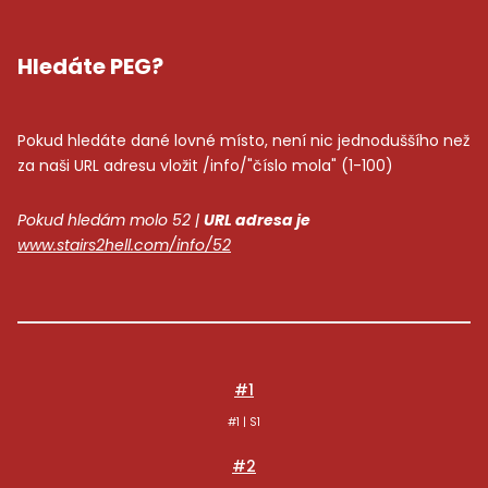
Hledáte PEG?
Pokud hledáte dané lovné místo, není nic jednoduššího než
za naši URL adresu vložit /info/"číslo mola" (1-100)
Pokud hledám molo 52 |
URL adresa je
www.stairs2hell.com/info/52
#1
#1 | S1
#2