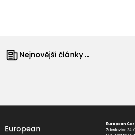
Nejnovější články ...
European Carp
European
Zdeslavice 24, Č