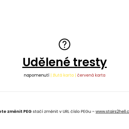
Udělené tresty
napomenutí
| žlutá karta |
červená karta
ete změnit PEG
stačí změnit v URL číslo PEGu -
www.stairs2hell