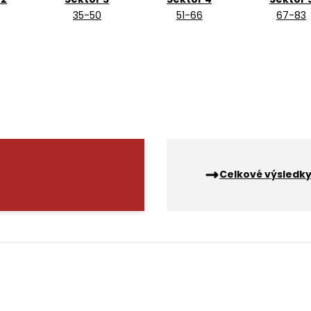
35-50
51-66
67-83
Celkové výsledk