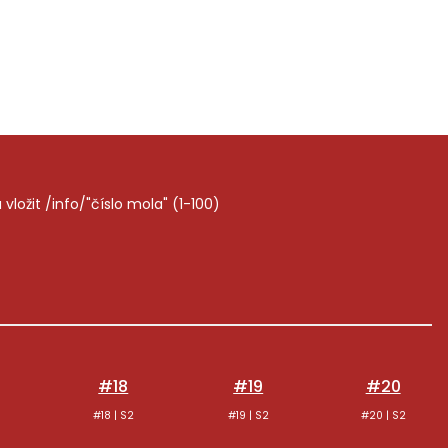
ložit /info/"číslo mola" (1-100)
#18
#19
#20
#18 | S2
#19 | S2
#20 | S2