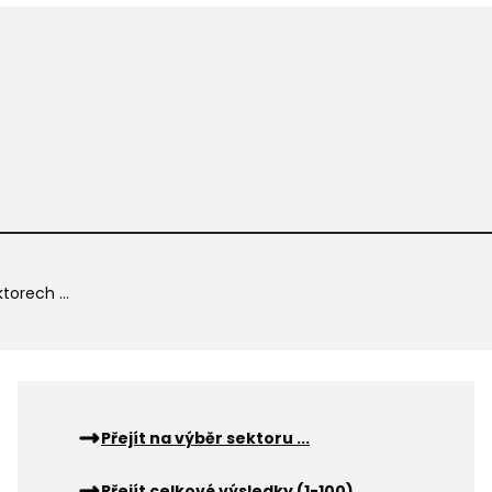
torech ...
Přejít na výběr sektoru ...
Přejít celkové výsledky (1-100) ...