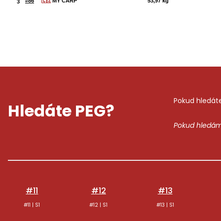
Pokud hledáte
Hledáte PEG?
Pokud hledám
#11
#12
#13
#11 | S1
#12 | S1
#13 | S1