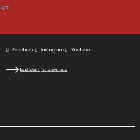
První
Poslední
ující
Facebook
Instagram
Youtube
ke stažení | for download