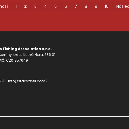
hozí
1
2
3
4
5
6
7
8
9
10
Násled
 Fishing Association s.r.o.
erníny, okres Kutná Hora, 286 01
 DIČ: CZ01857649
9
|
info@stairs2hell.com