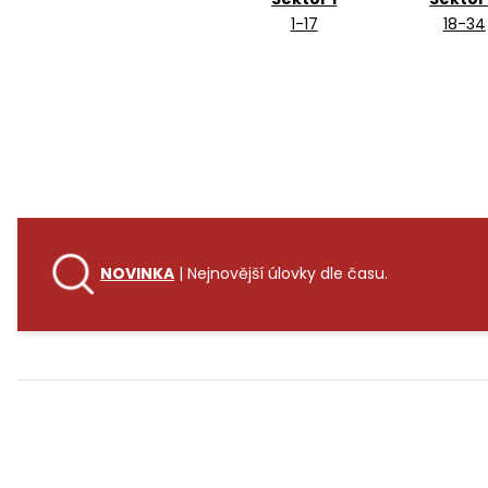
1-17
18-34
NOVINKA
| Nejnovější úlovky dle času.