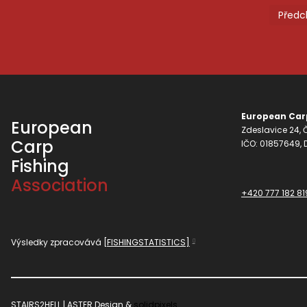
Předc
European Carp
European
Zdeslavice 24, Č
Carp
IČO: 01857649,
Fishing
Association
+420 777 182 81
Výsledky zpracovává
[FISHINGSTATISTICS]
STAIRS2HELL | ASTER Design &
solidpixels.