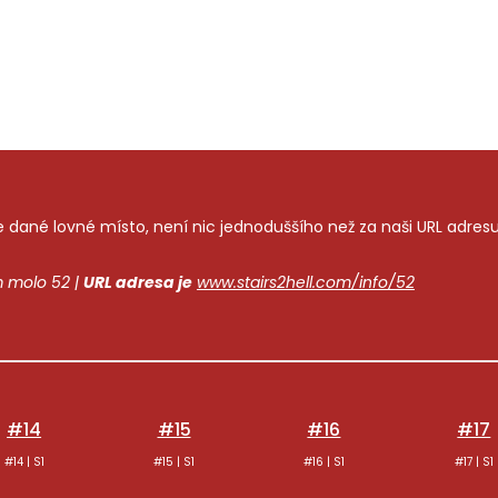
 dané lovné místo, není nic jednoduššího než za naši URL adresu v
 molo 52 |
URL adresa je
www.stairs2hell.com/info/52
#14
#15
#16
#17
#14 | S1
#15 | S1
#16 | S1
#17 | S1