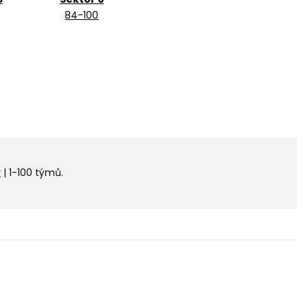
84-100
y
| 1-100 týmů.