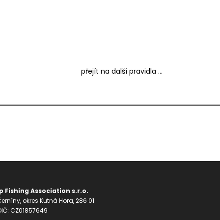
přejít na další pravidla ...
 Fishing Association s.r.o.
erníny, okres Kutná Hora, 286 01
 DIČ: CZ01857649