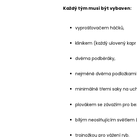
Každý tým musí být vybaven:
vyprošťovačem háčků,
klinikem (každý ulovený kap
dvěma podběráky,
nejméně dvěma podložkami (j
minimálně třemi saky na uch
plovákem se závažím pro be
bílým neoslňujícím světlem 
trojnožkou pro vážení ryb.